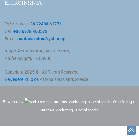
ΕΠΙΚΟΙΝΩΝΊΑ
Τηλέφωνο:
+30 22430 61776
Cell:
+30 6978 460578
Email.
mariavazaiou@yahoo.gr
Χώρα Αστυπάλαιας, Αστυπάλαια,
Δωδεκάνησα, ΤΚ 85900
Copyright 2025 © - All Rights Reserved.
Belvedere Studios
Astypalaia Island, Greece
Powered by
Web Design -
Internet Marketing - Social Media