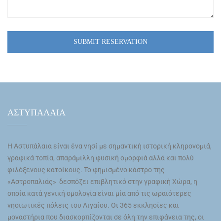
ΑΣΤΥΠΑΛΑΙΑ
Η Αστυπάλαια είναι ένα νησί με σημαντική ιστορική κληρονομιά,
γραφικά τοπία, απαράμιλλη φυσική ομορφιά αλλά και πολύ
φιλόξενους κατοίκους. Το φημισμένο κάστρο της
«Αστροπαλιάς» δεσπόζει επιβλητικό στην γραφική Χώρα, η
οποία κατά γενική ομολογία είναι μία από τις ωραιότερες
νησιωτικές πόλεις του Αιγαίου. Οι 365 εκκλησίες και
μοναστήρια που διασκορπίζονται σε όλη την επιφάνεια της, οι